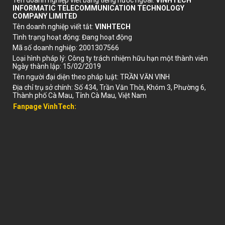
Tên doanh nghiệp viết bằng tiếng nước ngoài
:
VINHTECH
INFORMATIC TELECOMMUNICATION TECHNOLOGY
COMPANY LIMITED
Tên doanh nghiệp viết tắt
:
VINHTECH
Tình trạng hoạt động
:
Đang hoạt động
Mã số doanh nghiệp
:
2001307566
Loại hình pháp lý
:
Công ty trách nhiệm hữu hạn một thành viên
Ngày thành lập
:
15/02/2019
Tên người đại diện theo pháp luật:
TRẦN VĂN VINH
Địa chỉ trụ sở chính
:
Số 434, Trần Văn Thời, Khóm 3, Phường 6,
Thành phố Cà Mau, Tỉnh Cà Mau, Việt Nam
Fanpage VinhTech: