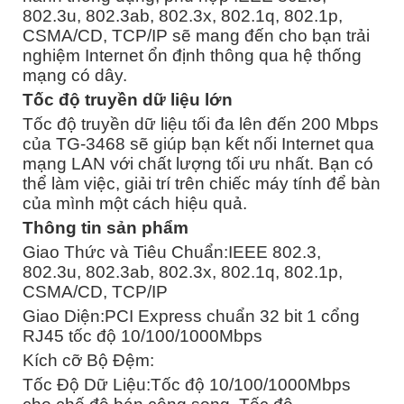
802.3u, 802.3ab, 802.3x, 802.1q, 802.1p,
CSMA/CD, TCP/IP sẽ mang đến cho bạn trải
nghiệm Internet ổn định thông qua hệ thống
mạng có dây.
Tốc độ truyền dữ liệu lớn
Tốc độ truyền dữ liệu tối đa lên đến 200 Mbps
của TG-3468 sẽ giúp bạn kết nối Internet qua
mạng LAN với chất lượng tối ưu nhất. Bạn có
thể làm việc, giải trí trên chiếc máy tính để bàn
của mình một cách hiệu quả.
Thông tin sản phẩm
Giao Thức và Tiêu Chuẩn:IEEE 802.3,
802.3u, 802.3ab, 802.3x, 802.1q, 802.1p,
CSMA/CD, TCP/IP
Giao Diện:PCI Express chuẩn 32 bit 1 cổng
RJ45 tốc độ 10/100/1000Mbps
Kích cỡ Bộ Đệm:
Tốc Độ Dữ Liệu:Tốc độ 10/100/1000Mbps