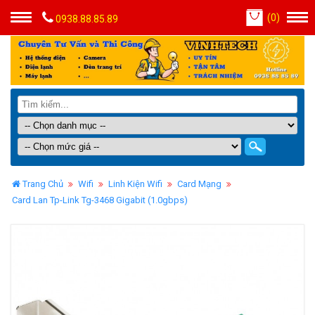
(
0
)
0938.88.85.89
Trang Chủ
Wifi
Linh Kiện Wifi
Card Mạng
Card Lan Tp-Link Tg-3468 Gigabit (1.0gbps)