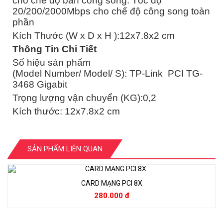
cho chế độ bán công song. Tốc độ
20/200/2000Mbps cho chế độ công song toàn
phần
Kích Thước (W x D x H ):12x7.8x2 cm
Thông Tin Chi Tiết
Số hiệu sản phẩm
(Model Number/ Model/ S): TP-Link PCI TG-
3468 Gigabit
Trọng lượng vận chuyển (KG):0,2
Kích thước: 12x7.8x2 cm
SẢN PHẨM LIÊN QUAN
CARD MẠNG PCI 8X
280.000 đ