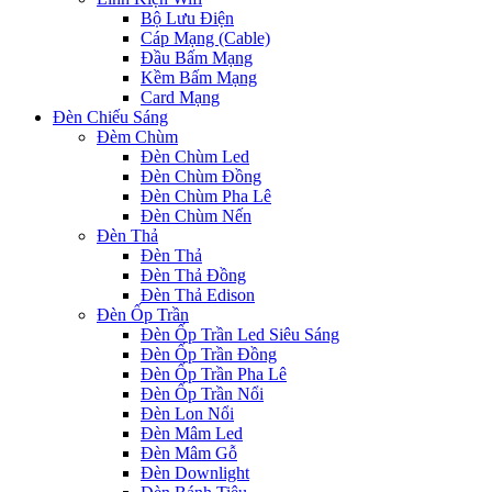
Bộ Lưu Điện
Cáp Mạng (Cable)
Đầu Bấm Mạng
Kềm Bấm Mạng
Card Mạng
Đèn Chiếu Sáng
Đèm Chùm
Đèn Chùm Led
Đèn Chùm Đồng
Đèn Chùm Pha Lê
Đèn Chùm Nến
Đèn Thả
Đèn Thả
Đèn Thả Đồng
Đèn Thả Edison
Đèn Ốp Trần
Đèn Ốp Trần Led Siêu Sáng
Đèn Ốp Trần Đồng
Đèn Ốp Trần Pha Lê
Đèn Ốp Trần Nổi
Đèn Lon Nổi
Đèn Mâm Led
Đèn Mâm Gỗ
Đèn Downlight