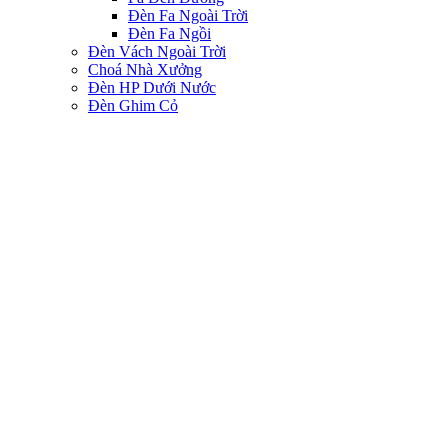
Đèn Fa Ngoài Trời
Đèn Fa Ngồi
Đèn Vách Ngoài Trời
Choá Nhà Xưởng
Đèn HP Dưới Nước
Đèn Ghim Cỏ