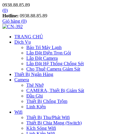
0938.88.85.89
(
0
)
Hotline:
0938.88.85.89
Giỏ hàng (
0
)
TRANG CHỦ
Dịch Vụ
Bảo Trì Máy Lạnh
Lắp Đặt Điện Trọn Gói
Lắp Đặt Camera
Lắp Đặt Hệ Thống Chống Sét
Cho Thuê Camera Giám Sát
Thiết Bị Ngân Hàng
Camera
Thẻ Nhớ
CAMERA, Thiết Bị Giám Sát
Đầu Ghi
Thiết Bị Chống Trộm
Linh Kiện
Wifi
Thiết Bị Thu/Phát Wifi
Thiết Bị Chia Mạng (Switch)
Kích Sóng Wifi
Linh Kiện Wifi