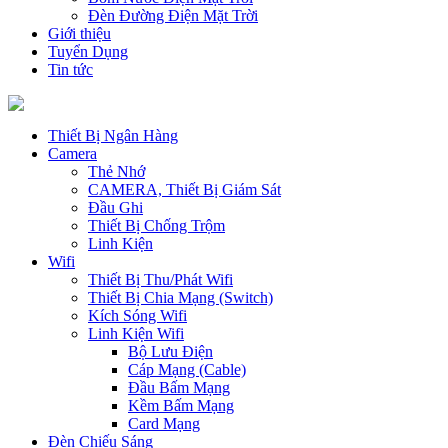
Đèn Đường Điện Mặt Trời
Giới thiệu
Tuyển Dụng
Tin tức
Thiết Bị Ngân Hàng
Camera
Thẻ Nhớ
CAMERA, Thiết Bị Giám Sát
Đầu Ghi
Thiết Bị Chống Trộm
Linh Kiện
Wifi
Thiết Bị Thu/Phát Wifi
Thiết Bị Chia Mạng (Switch)
Kích Sóng Wifi
Linh Kiện Wifi
Bộ Lưu Điện
Cáp Mạng (Cable)
Đầu Bấm Mạng
Kềm Bấm Mạng
Card Mạng
Đèn Chiếu Sáng