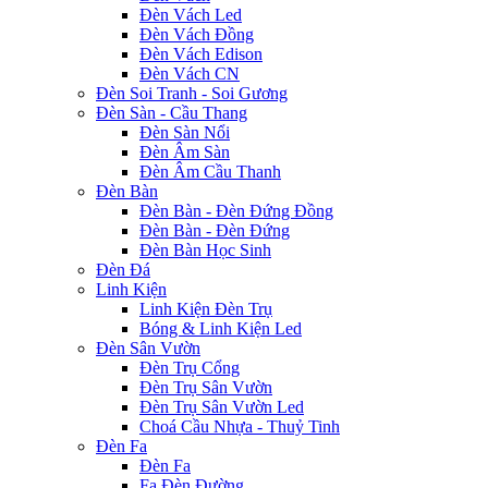
Đèn Vách Led
Đèn Vách Đồng
Đèn Vách Edison
Đèn Vách CN
Đèn Soi Tranh - Soi Gương
Đèn Sàn - Cầu Thang
Đèn Sàn Nổi
Đèn Âm Sàn
Đèn Âm Cầu Thanh
Đèn Bàn
Đèn Bàn - Đèn Đứng Đồng
Đèn Bàn - Đèn Đứng
Đèn Bàn Học Sinh
Đèn Đá
Linh Kiện
Linh Kiện Đèn Trụ
Bóng & Linh Kiện Led
Đèn Sân Vườn
Đèn Trụ Cổng
Đèn Trụ Sân Vườn
Đèn Trụ Sân Vườn Led
Choá Cầu Nhựa - Thuỷ Tinh
Đèn Fa
Đèn Fa
Fa Đèn Đường