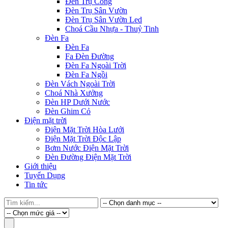
Đèn Trụ Cổng
Đèn Trụ Sân Vườn
Đèn Trụ Sân Vườn Led
Choá Cầu Nhựa - Thuỷ Tinh
Đèn Fa
Đèn Fa
Fa Đèn Đường
Đèn Fa Ngoài Trời
Đèn Fa Ngồi
Đèn Vách Ngoài Trời
Choá Nhà Xưởng
Đèn HP Dưới Nước
Đèn Ghim Cỏ
Điện mặt trời
Điện Mặt Trời Hòa Lưới
Điện Mặt Trời Độc Lập
Bơm Nước Điện Mặt Trời
Đèn Đường Điện Mặt Trời
Giới thiệu
Tuyển Dụng
Tin tức