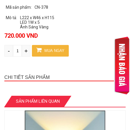
Mã sản phẩm:
CN-378
Mô tả:
L222 x W46 x H115
LED 1W x 5
Ánh Sáng Vàng
720.000 VND
-
+
MUA NGAY
CHI TIẾT SẢN PHẨM
SẢN PHẨM LIÊN QUAN