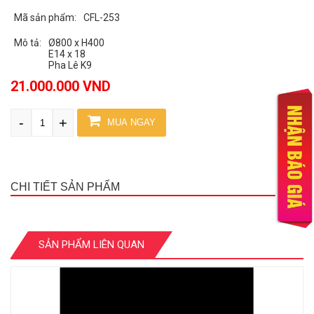
Mã sản phẩm:
CFL-253
Mô tả:
Ø800 x H400
E14 x 18
Pha Lê K9
21.000.000 VND
-
+
MUA NGAY
CHI TIẾT SẢN PHẨM
SẢN PHẨM LIÊN QUAN