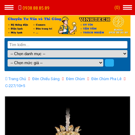
(
0
)
0938.88.85.89
Trang Chủ
Đèn Chiếu Sáng
Đèm Chùm
Đèn Chùm Pha Lê
C-227/10+5