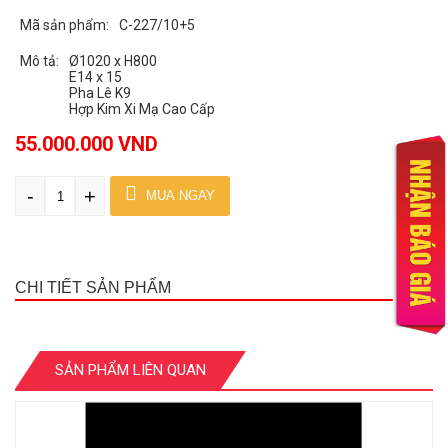
Mã sản phẩm:
C-227/10+5
Mô tả:
Ø1020 x H800
E14 x 15
Pha Lê K9
Hợp Kim Xi Mạ Cao Cấp
55.000.000 VND
-
+
MUA NGAY
CHI TIẾT SẢN PHẨM
SẢN PHẨM LIÊN QUAN